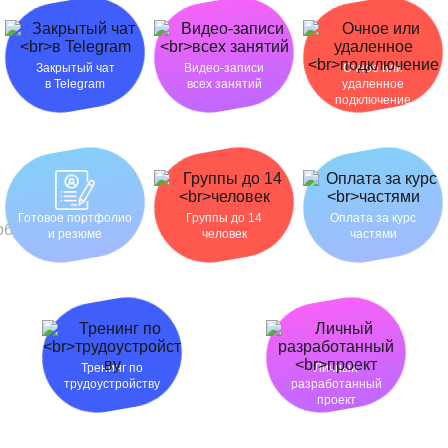
Закрытый чат
Видео-записи
Очное или
в Telegram
всех занятий
удаленное
подключение
Готовое портфолио
Группы до 14
Оплата за курс
и резюме
человек
частями
Тренинг по
Личный
трудоустройству
разработанный
проект