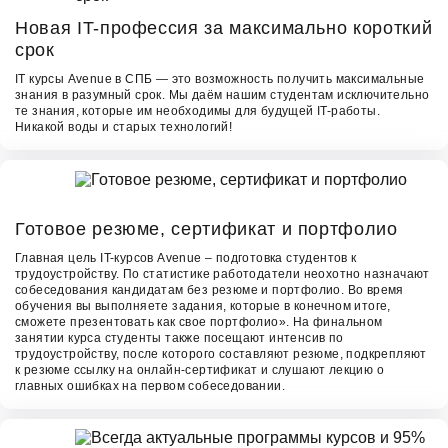
«Первая ступень» — архив полезных раздаточных материалов
и презентаций. Наши преподаватели разработали портфель
Новая IT-профессия за максимально короткий
«Первая ступень» специально для тех, кто никогда не
срок
сталкивался с программированием/маркетингом/дизайном, но
IT курсы Avenue в СПБ — это возможность получить максимальные
очень хочет получить базовые знания и уверенно приступать к
знания в разумный срок. Мы даём нашим студентам исключительно
обучению в группе!
те знания, которые им необходимы для будущей IT-работы.
Никакой воды и старых технологий!
Сертификат
После окончания обучения в школе программирования
«Avenue»‎ каждый студент получает сертификат об окончании
02
курса. Лучшие студенты получают сертификат образца «Best
Student» и содействие в трудоустройстве в одну из IT-
Готовое резюме, сертификат и портфолио
компаний - наших партнёров.
Главная цель IT-курсов Avenue – подготовка студентов к
Онлайн обучение и закрытая платформа для студентов
трудоустройству. По статистике работодатели неохотно назначают
собеседования кандидатам без резюме и портфолио. Во время
Если территориально Вы находитесь не в Москве или СПБ, но
обучения вы выполняете задания, которые в конечном итоге,
хотите стать нашим студентом у Вас есть возможность пройти
сможете презентовать как свое портфолио». На финальном
занятии курса студенты также посещают интенсив по
курс обучения Онлайн. Онлайн-формат обучения доступен
трудоустройству, после которого составляют резюме, подкрепляют
для всех курсов.
к резюме ссылку на онлайн-сертификат и слушают лекцию о
Сразу после начала обучения на курсе, все студенты
главных ошибках на первом собеседовании.
получают доступ к закрытой онлайн-платформе, где можно
делиться опытом, выполнять совместные проекты, скачивать
раздаточный материал и пересматривать пройденные уроки в
03