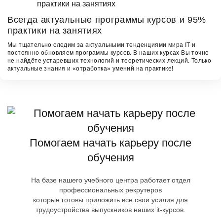
формате видео-записи занятия.
Всегда актуальные программы курсов и 95%
Оплата частями
практики на занятиях
Каждый из курсов, представленных на сайте, Вы можете
Мы тщательно следим за актуальными тенденциями мира IT и
оплатить согласно выбранному вами тарифу: «Online»‎, «VIP»
постоянно обновляем программы курсов. В наших курсах Вы точно
и «Standart»‎‎. Ознакомится с условиями тарифа можно на
не найдёте устаревших технологий и теоретических лекций. Только
странице курса.
актуальные знания и «отработка»‎ умений на практике!
«Avenue»‎ это не просто IT-курсы — это настоящий
практикум по приобретению новой профессии.
Совершенно не важно кем Вы работали до встречи с
«Avenue»: менеджером, руководителем отдела или
экономистом. Если Вы готовы трудиться и выполнять
домашние задания — мы сделаем всё возможное, чтобы
подготовить Вас к трудоустройству в одну из IT-
Помогаем начать карьеру после
компаний Санкт-Петербурга.
обучения
На базе нашего учебного центра работает отдел
профессиональных рекрутеров
которые готовы приложить все свои усилия для
трудоустройства выпускников наших it-курсов.