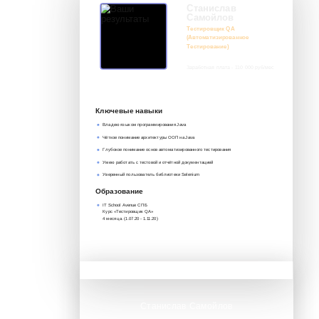
Станислав
Самойлов
Тестировщик QA
(Автоматизированное
Тестирование)
Заработная плата - 110 000 руб/мес
8 917 552 03 33
it@avenue-pro.ru
Ключевые навыки
Владею языком программирования Java
Чёткое понимание архитектуры ООП на Java
Глубокое понимание основ автоматизированного тестирования
Умею работать с тестовой и отчётной документацией
Уверенный пользователь библиотеки Selenium
Образование
IT School Avenue СПБ
Курс «Тестировщик QA»‎
4 месяца. (1.07.20 - 1.11.20)
Станислав Самойлов