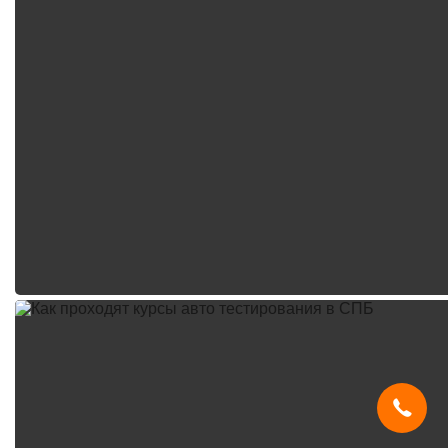
Мы используем
cookies
и систему
SmartCaptcha
, чтобы сайт был
удобным, быстрым и защищённым.
Продолжая, вы принимаете условия.