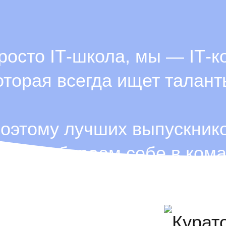
росто ІТ-школа, мы — ІТ-к
оторая всегда ищет талант
оэтому лучших выпускник
огда забираем себе в кома