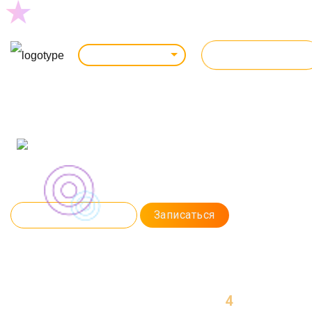
ВСЕ КУРСЫ
Санкт-Петербург
Курс: очно / online
АВТОМАТИЗИРОВАННОЕ
ТЕСТИРОВАНИЕ
Научитесь писать автоматизированные тесты на Java. Изучим
фреймворки Selenium и Cucumber. Разберем CI/CD и настроим сервер
для автоматизации Jenkins.
Программа курса
Записаться
4