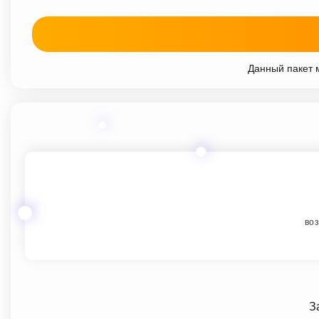
Данный пакет м
воз
З