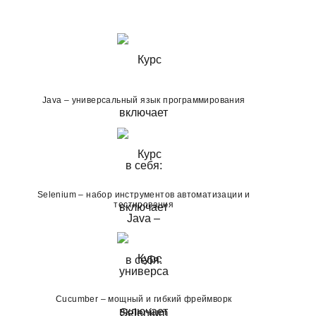
Java – универсальный язык программирования
3
Модуль.
Автоматизирова
тестиров
1,5 ме
Selenium – набор инструментов автоматизации и
тестирования
Длительность: 6 не
Cucumber – мощный и гибкий фреймворк