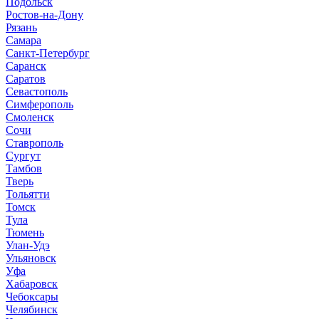
Подольск
Ростов-на-Дону
Рязань
Самара
Санкт-Петербург
Саранск
Саратов
Севастополь
Симферополь
Смоленск
Сочи
Ставрополь
Сургут
Тамбов
Тверь
Тольятти
Томск
Тула
Тюмень
Улан-Удэ
Ульяновск
Уфа
Хабаровск
Чебоксары
Челябинск