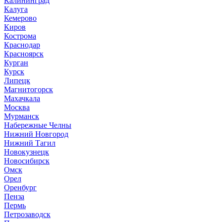
Калининград
Калуга
Кемерово
Киров
Кострома
Краснодар
Красноярск
Курган
Курск
Липецк
Магнитогорск
Махачкала
Москва
Мурманск
Набережные Челны
Нижний Новгород
Нижний Тагил
Новокузнецк
Новосибирск
Омск
Орел
Оренбург
Пенза
Пермь
Петрозаводск