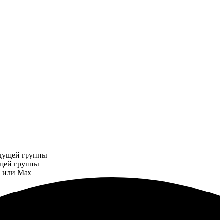
щей группы
m
или
Max