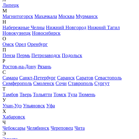
Липецк
М
Магнитогорск
Махачкала
Москва
Мурманск
Н
Набережные Челны
Нижний Новгород
Нижний Тагил
Новокузнецк
Новосибирск
О
Омск
Орел
Оренбург
П
Пенза
Пермь
Петрозаводск
Подольск
Р
Ростов-на-Дону
Рязань
С
Самара
Санкт-Петербург
Саранск
Саратов
Севастополь
Симферополь
Смоленск
Сочи
Ставрополь
Сургут
Т
Тамбов
Тверь
Тольятти
Томск
Тула
Тюмень
У
Улан-Удэ
Ульяновск
Уфа
Х
Хабаровск
Ч
Чебоксары
Челябинск
Череповец
Чита
Э