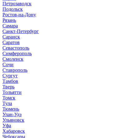
Петрозаводск
Подольск
Ростов-на-Дону
Рязань
Самара
Санкт-Петербург
Саранск
Саратов
Севастополь
Симферополь
Смоленск
Сочи
Ставрополь
Сургут
Тамбов
Тверь
Тольятти
Томск
Тула
Тюмень
Улан-Удэ
Ульяновск
Уфа
Хабаровск
Чебоксары