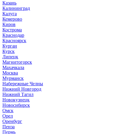
Казань
Калининград
Калуга
Кемерово
Киров
Кострома
Краснодар
Красноярск
Курган
Курск
Липецк
Магнитогорск
Махачкала
Москва
Мурманск
Набережные Челны
Нижний Новгород
Нижний Тагил
Новокузнецк
Новосибирск
Омск
Орел
Оренбург
Пенза
Пермь