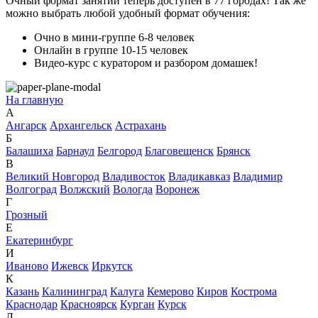
Очный формат занятий теперь доступен в 77 городах! Так же
можно выбрать любой удобный формат обучения:
Очно в мини-группе 6-8 человек
Онлайн в группе 10-15 человек
Видео-курс с куратором и разбором домашек!
На главную
А
Ангарск
Архангельск
Астрахань
Б
Балашиха
Барнаул
Белгород
Благовещенск
Брянск
В
Великий Новгород
Владивосток
Владикавказ
Владимир
Волгоград
Волжский
Вологда
Воронеж
Г
Грозный
Е
Екатеринбург
И
Иваново
Ижевск
Иркутск
К
Казань
Калининград
Калуга
Кемерово
Киров
Кострома
Краснодар
Красноярск
Курган
Курск
Л