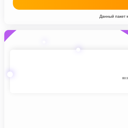
Данный пакет м
воз