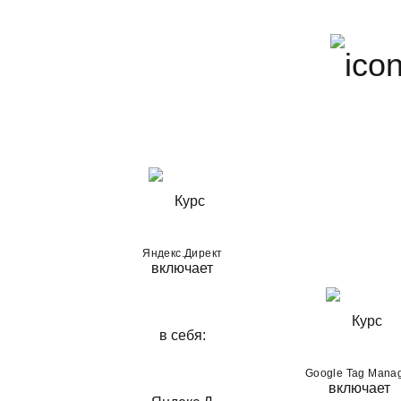
2-й м
Длительность: 11 Ак.
Яндекс.Директ
Google Tag Mana