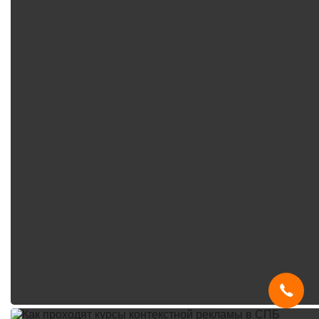
Мы используем
cookies
и систему
SmartCaptcha
, чтобы сайт был
удобным, быстрым и защищённым.
Продолжая, вы принимаете условия.