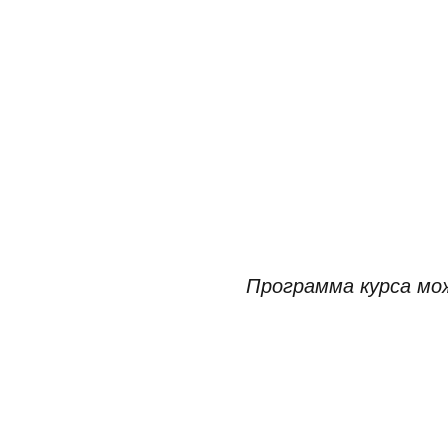
Программа курса мож
2
Модуль.
Оптимизаци