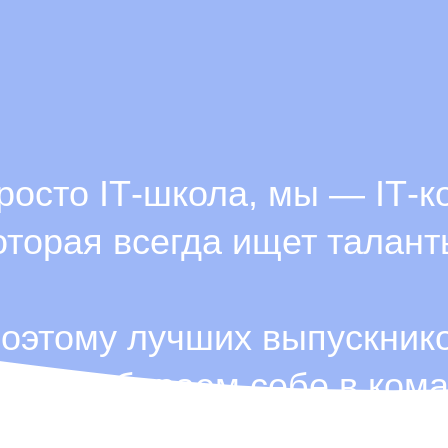
росто ІТ-школа, мы — ІТ-к
оторая всегда ищет талант
оэтому лучших выпускник
огда забираем себе в кома