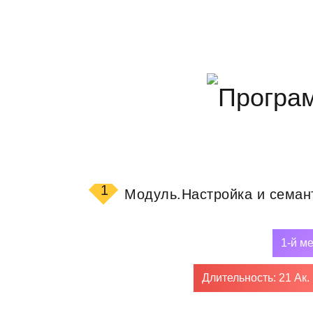
1
Модуль.
Настройка и семан
1-й м
Длительность: 21 Ак.