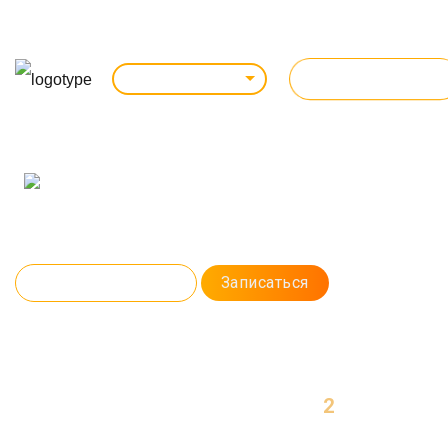
ВСЕ КУРСЫ
Санкт-Петербург
Курс: очно / online
КОНТЕКСТНАЯ РЕКЛАМА
Научитесь создавать рекламу в Яндекс. Директ и Google Ads, которая
поднимет бизнес c нуля на пьедестал. Освоите самые эффективные
методы анализа и оптимизации кампаний.
Программа курса
Записаться
2
МЕСЯЦА