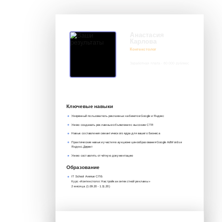
Анастасия
Карлова
Контекстолог
Заработная плата - 80 000 руб/мес
8 917 552 03 33
it@avenue-pro.ru
Ключевые навыки
Уверенный пользователь рекламных кабинетов Google и Яндекс
Умею создавать рекламные объявления с высоким CTR
Навык составления семантического ядра для вашего Бизнеса
Практические навыки участия в аукционе ценообразования Google AdWords и
Яндекс.Директ
Умею составлять отчётную документацию
Образование
IT School Avenue СПБ
Курс «Контекстолог. Настройка контекстной рекламы»‎
2 месяца. (1.09.20 - 1.11.20)